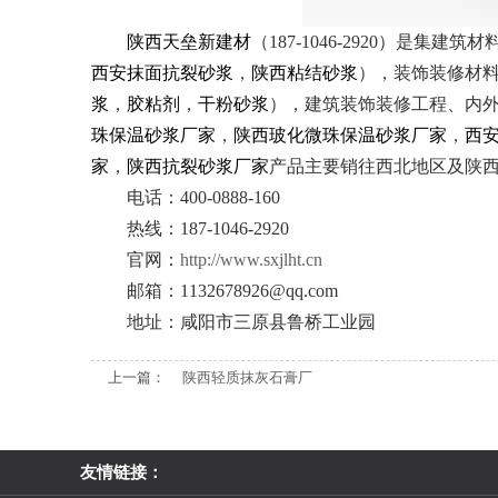
陕西天垒新建材
（187-1046-2920）是集建筑材料
西安抹面抗裂砂浆
，
陕西粘结砂浆
），装饰装修材
浆
，
胶粘剂
，
干粉砂浆
），建筑装饰装修工程、内
珠保温砂浆厂家
，
陕西玻化微珠保温砂浆厂家
，
西
家
，
陕西抗裂砂浆厂家
产品主要销往西北地区及陕
电话：400-0888-160
热线：187-1046-2920
官网：
http://www.sxjlht.cn
邮箱：1132678926@qq.com
地址：咸阳市三原县鲁桥工业园
上一篇：
陕西轻质抹灰石膏厂
友情链接：